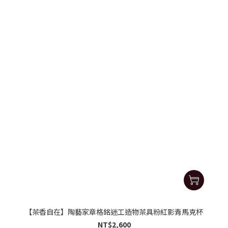
【茶香自在】陶藝家章格銘迷工造物茶具粉紅影青馬克杯
NT$2,600