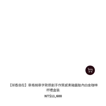
【茶香自在】章格銘章字款原創手作質感紫釉露胎內白金咖啡
杯禮盒裝
NT$11,600