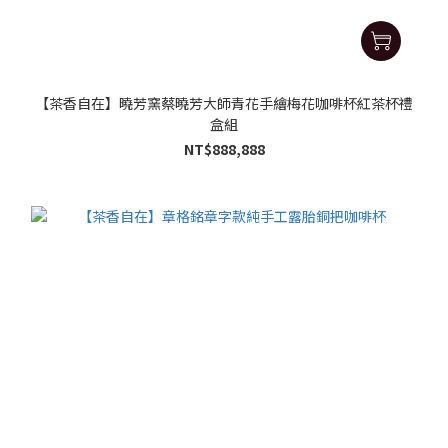
【茶香自在】曉芳窯蔡曉芳大師青花手繪梅花咖啡杯紅茶杯禮
盒組
NT$888,888