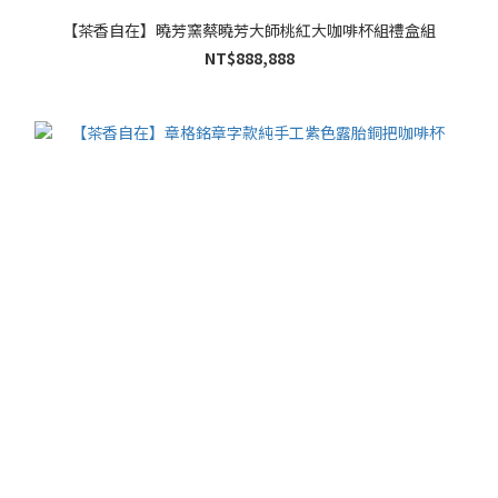
【茶香自在】曉芳窯蔡曉芳大師桃紅大咖啡杯組禮盒組
NT$888,888