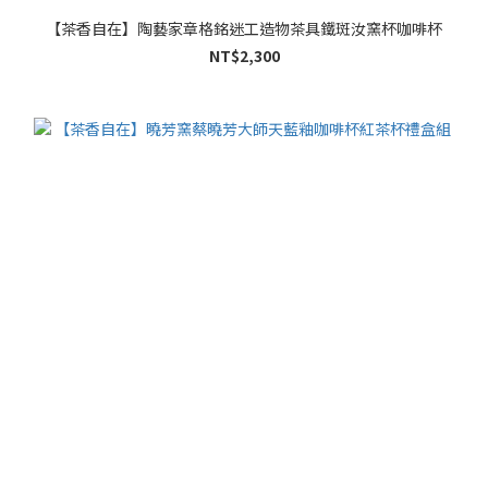
【茶香自在】陶藝家章格銘迷工造物茶具鐵斑汝窯杯咖啡杯
NT$2,300