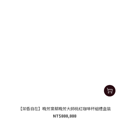
【茶香自在】曉芳窯蔡曉芳大師桃紅咖啡杯組禮盒裝
NT$888,888