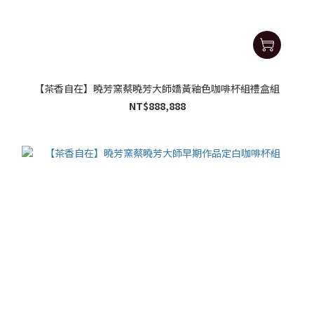
【茶香自在】曉芳窯蔡曉芳大師嬌黃釉色咖啡杯組禮盒組
NT$888,888