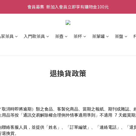
會員募集  新加入會員立即享有購物金100元
名家茶具
入門款茶具
茶壺
茶杯
茶葉罐
茶盤
退換貨政策
／取消時即將逾期）類之食品、客製化商品、當期之報紙、期刊或雜誌、
用品等按「通訊交易解除權合理例外情事適用準則」不適用  7 天鑑賞
內聯絡客服人員，並提供「姓名」、「訂單編號」、「連絡電話」、「退
行退換貨。