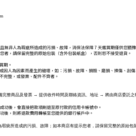
om
且無非人為瑕疵所造成的污損、故障，消保法保障 7 天鑑賞期僅供您猶
您者，請保留完整的原始包裝（含外包裝紙盒），否則恕不接受退貨。
鑑賞期。
或因人為因素而產生的破壞，如：污損、故障、損毀、磨損、擦傷、刮傷
不完整，或發票、配件不齊者。
準備完整商品及發票 → 提供收件時間及聯絡資訊、地址 → 將由商店委託
成功後，會直接把款項刷退至原付款的信用卡帳號中。
功後，則將退款費用轉帳至您提供的銀行帳戶中。
為瑕疵所造成的污損、故障；如本商店有提示您者，請保留完整的原始包