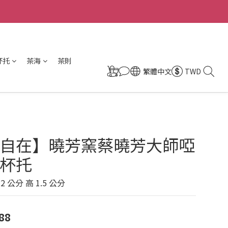
杯托
茶海
茶則
繁體中文
TWD
自在】曉芳窯蔡曉芳大師啞
杯托
.2 公分 高 1.5 公分
88