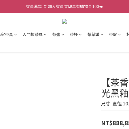
會員募集  新加入會員立即享有購物金100元
名家茶具
入門款茶具
茶壺
茶杯
茶葉罐
茶盤
【茶香
光黑釉
尺寸  直徑 10
NT$888,8