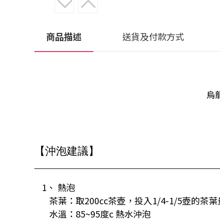
商品描述
送貨及付款方式
烏
【沖泡建議】
1、 熱泡
茶葉：取200cc茶壺，投入1/4-1/5壺的茶葉
水溫：85~95度c 熱水沖泡