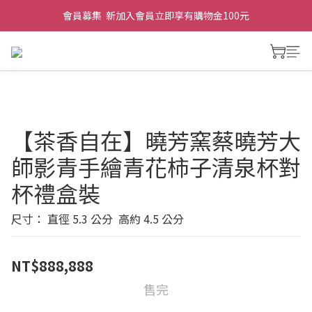
會員募集  新加入會員立即享有購物金100元
【茶香自在】曉芳窯蔡曉芳大
師影青手繪青花柿子清泉杯對
杯禮盒裝
尺寸： 直徑 5.3 公分  高約 4.5 公分
NT$888,888
售完