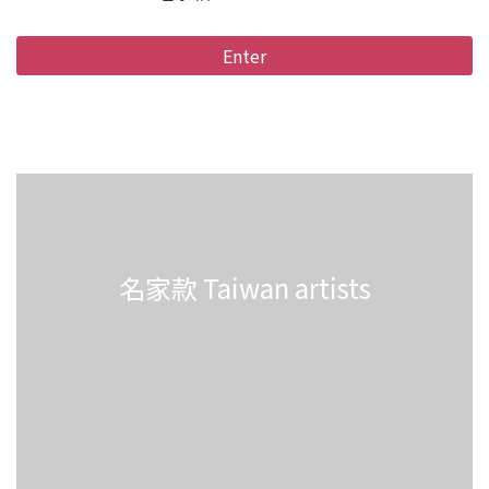
Enter
名家款 Taiwan artists