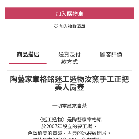
加入購物車
加入追蹤清單
商品描述
送貨及付
顧客評價
款方式
陶藝家章格銘迷工造物汝窯手工正把
美人肩壺
一切靈感來自茶
〈迷工造物〉是陶藝家章格銘
於2007年設立的夢工場 •
色澤優美的青磁•古典的冰裂紋開片。