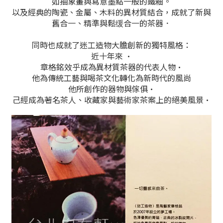
如抽象畫與寫意墨點一般的鐵釉。
以及經典的陶瓷、金屬、木料的異材質結合，成就了新與
舊合一、精準與鬆缓合一的茶器．
同時也成就了迷工造物大膽創新的獨特風格：
近十年來 •
章格銘效乎成為異材質茶器的代表人物•
他為傳統工藝與喝茶文化轉化為新時代的風尚
他所創作的器物與傢俱•
己經成為著名茶人、收藏家與藝術家茶案上的絕美風景•