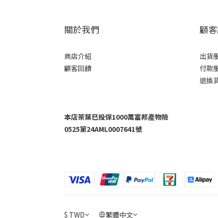
關於我們
顧客
商店介紹
出貨
顧客回饋
付款
退換
本店茶葉已投保1000萬富邦產物險
0525第24AML0007641號
$
TWD
繁體中文