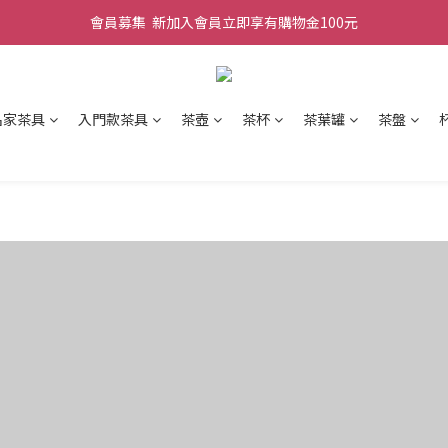
會員募集  新加入會員立即享有購物金100元
名家茶具
入門款茶具
茶壺
茶杯
茶葉罐
茶盤