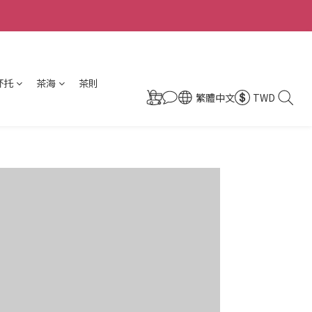
杯托
茶海
茶則
繁體中文
TWD