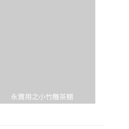
永寶用之小竹雕茶棚