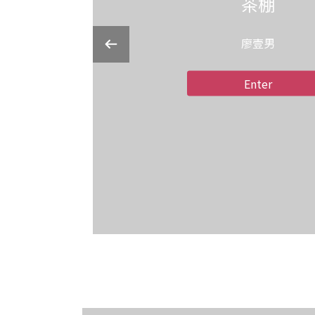
茶棚
廖壹男
Enter