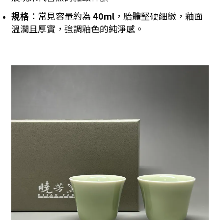
規格
：常見容量約為
40ml
，胎體堅硬細緻，釉面
溫潤且厚實，強調釉色的純淨感。