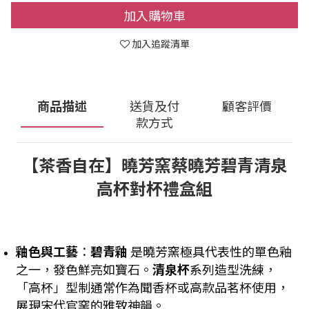
加入購物車
加入追蹤清單
商品描述
送貨及付
顧客評價
款方式
【茶香自在】曉芳窯蔡曉芳碧青清泉
高杯對杯禮盒組
釉色與工藝
：
碧青釉
是曉芳窯極具代表性的單色釉
之一，發色鮮亮如寶石。
清泉杯
系列造型洗練，
「高杯」型制通常作為聞香杯或高款品茗杯使用，
展現宋代官窯的雅致神韻。