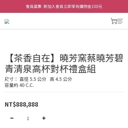
會員募集  新加入會員立即享有購物金100元
【茶香自在】曉芳窯蔡曉芳碧
青清泉高杯對杯禮盒組
尺寸： 直徑 5.5 公分   高 4.5 公分
容量約 40 C.C.
NT$888,888