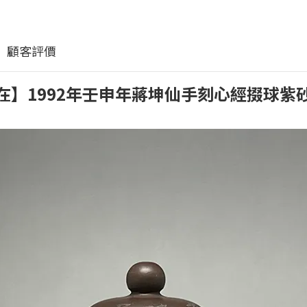
顧客評價
在】1992年壬申年蔣坤仙手刻心經掇球紫