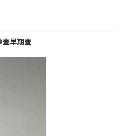
砂壺早期壺