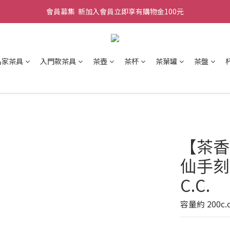
會員募集  新加入會員立即享有購物金100元
名家茶具
入門款茶具
茶壺
茶杯
茶葉罐
茶盤
【茶香
仙手刻
C.C.
容量約 200c.c