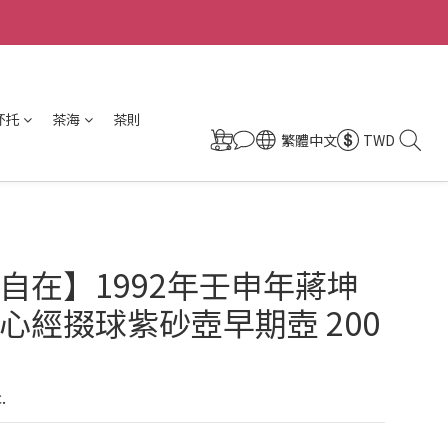
杯托
茶海
茶則
繁體中文
TWD
自在】1992年壬申年蔣坤
心經掇球紫砂壺早期壺 200
.