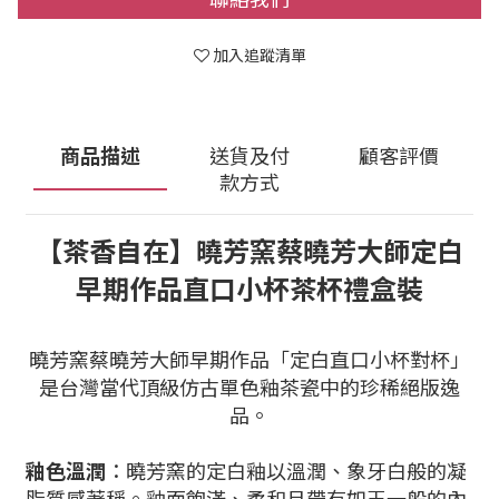
加入追蹤清單
商品描述
送貨及付
顧客評價
款方式
【茶香自在】曉芳窯蔡曉芳大師定白
早期作品直口小杯茶杯禮盒裝
曉芳窯蔡曉芳大師早期作品「定白直口小杯對杯」
是台灣當代頂級仿古單色釉茶瓷中的珍稀絕版逸
品。
釉色溫潤
：曉芳窯的定白釉以溫潤、象牙白般的凝
脂質感著稱。釉面飽滿、柔和且帶有如玉一般的內