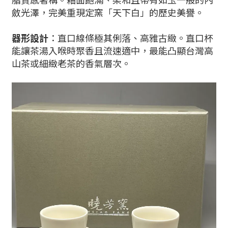
斂光澤，完美重現定窯「天下白」的歷史美譽。
器形設計
：直口線條極其俐落、高雅古緻。直口杯
能讓茶湯入喉時聚香且流速適中，最能凸顯台灣高
山茶或細緻老茶的香氣層次。